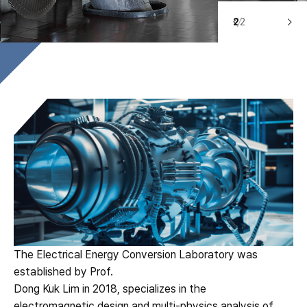
2
2
2
2
2
2
2
2
The Electrical Energy Conversion Laboratory was
established by Prof.
Dong Kuk Lim in 2018, specializes in the
electromagnetic design and multi-physics analysis of